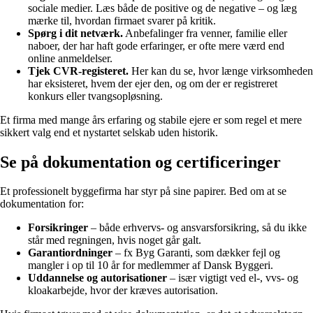
sociale medier. Læs både de positive og de negative – og læg
mærke til, hvordan firmaet svarer på kritik.
Spørg i dit netværk.
Anbefalinger fra venner, familie eller
naboer, der har haft gode erfaringer, er ofte mere værd end
online anmeldelser.
Tjek CVR-registeret.
Her kan du se, hvor længe virksomheden
har eksisteret, hvem der ejer den, og om der er registreret
konkurs eller tvangsopløsning.
Et firma med mange års erfaring og stabile ejere er som regel et mere
sikkert valg end et nystartet selskab uden historik.
Se på dokumentation og certificeringer
Et professionelt byggefirma har styr på sine papirer. Bed om at se
dokumentation for:
Forsikringer
– både erhvervs- og ansvarsforsikring, så du ikke
står med regningen, hvis noget går galt.
Garantiordninger
– fx Byg Garanti, som dækker fejl og
mangler i op til 10 år for medlemmer af Dansk Byggeri.
Uddannelse og autorisationer
– især vigtigt ved el-, vvs- og
kloakarbejde, hvor der kræves autorisation.