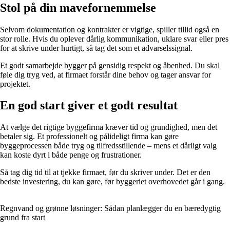
Stol på din mavefornemmelse
Selvom dokumentation og kontrakter er vigtige, spiller tillid også en
stor rolle. Hvis du oplever dårlig kommunikation, uklare svar eller pres
for at skrive under hurtigt, så tag det som et advarselssignal.
Et godt samarbejde bygger på gensidig respekt og åbenhed. Du skal
føle dig tryg ved, at firmaet forstår dine behov og tager ansvar for
projektet.
En god start giver et godt resultat
At vælge det rigtige byggefirma kræver tid og grundighed, men det
betaler sig. Et professionelt og pålideligt firma kan gøre
byggeprocessen både tryg og tilfredsstillende – mens et dårligt valg
kan koste dyrt i både penge og frustrationer.
Så tag dig tid til at tjekke firmaet, før du skriver under. Det er den
bedste investering, du kan gøre, før byggeriet overhovedet går i gang.
Regnvand og grønne løsninger: Sådan planlægger du en bæredygtig
grund fra start