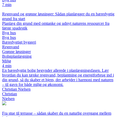
7 min
Regnvand og grønne løsninger: Sådan planlægger du en bæredygtig
grund fra start
Planlæg din grund med omtanke og udnyt naturens ressourcer fra
første spadestik
Byg hus
Byg hus
Bæredygtigt byggeri
Regnvand
Grønne løsninger
Boligplanlægning
Miljø
4 min
En bæredygtig bolig begynder allerede i planlægningsfasen. Lær
hvordan du kan tænke regnvand, beplantning og energiforbrug ind i
din grund, så du skaber et hjem, der arbejder i harmoni med naturen
– til gavn for både miljø og økonomi.
Christian Nielsen
Christian
Nielsen
Fra stue til terrasse – sådan skaber du en naturlig overgang mellem