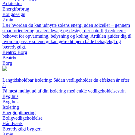
Arkitektur
Energiforbrug
Boligdesign
2 min
Lær hvordan du kan udnytte solens energi uden solceller – gennem
smart orientering, materialevalg og design, der naturligt reducerer
behovet for opvarmning, belysning og køling. Artiklen guider dig til,
hvordan passiv solenergi kan gøre dit hjem både behageligt og
bæredygtigt.
Beatrix Borg
Beatrix
Borg
Langtidsholdbar isolering: Sådan vedligeholder du effekten år efter
år
Få mest muligt ud af din isolering med enkle vedligeholdelsestrin
Byg hus
Byg hus
Isolering
Energioptimering
Boligvedligeholdelse
Håndværk
Bæredygtigt byggeri
3 min