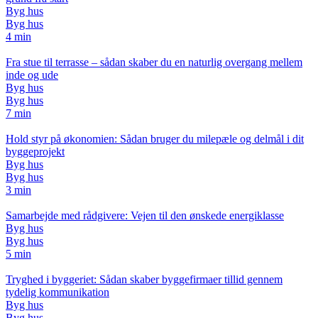
Byg hus
Byg hus
4 min
Fra stue til terrasse – sådan skaber du en naturlig overgang mellem
inde og ude
Byg hus
Byg hus
7 min
Hold styr på økonomien: Sådan bruger du milepæle og delmål i dit
byggeprojekt
Byg hus
Byg hus
3 min
Samarbejde med rådgivere: Vejen til den ønskede energiklasse
Byg hus
Byg hus
5 min
Tryghed i byggeriet: Sådan skaber byggefirmaer tillid gennem
tydelig kommunikation
Byg hus
Byg hus