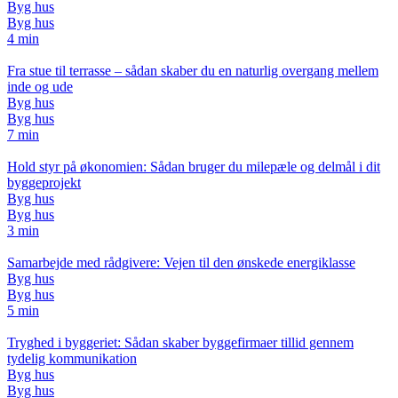
Byg hus
Byg hus
4 min
Fra stue til terrasse – sådan skaber du en naturlig overgang mellem
inde og ude
Byg hus
Byg hus
7 min
Hold styr på økonomien: Sådan bruger du milepæle og delmål i dit
byggeprojekt
Byg hus
Byg hus
3 min
Samarbejde med rådgivere: Vejen til den ønskede energiklasse
Byg hus
Byg hus
5 min
Tryghed i byggeriet: Sådan skaber byggefirmaer tillid gennem
tydelig kommunikation
Byg hus
Byg hus