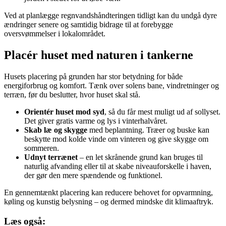
Ved at planlægge regnvandshåndteringen tidligt kan du undgå dyre
ændringer senere og samtidig bidrage til at forebygge
oversvømmelser i lokalområdet.
Placér huset med naturen i tankerne
Husets placering på grunden har stor betydning for både
energiforbrug og komfort. Tænk over solens bane, vindretninger og
terræn, før du beslutter, hvor huset skal stå.
Orientér huset mod syd
, så du får mest muligt ud af sollyset.
Det giver gratis varme og lys i vinterhalvåret.
Skab læ og skygge
med beplantning. Træer og buske kan
beskytte mod kolde vinde om vinteren og give skygge om
sommeren.
Udnyt terrænet
– en let skrånende grund kan bruges til
naturlig afvanding eller til at skabe niveauforskelle i haven,
der gør den mere spændende og funktionel.
En gennemtænkt placering kan reducere behovet for opvarmning,
køling og kunstig belysning – og dermed mindske dit klimaaftryk.
Læs også: