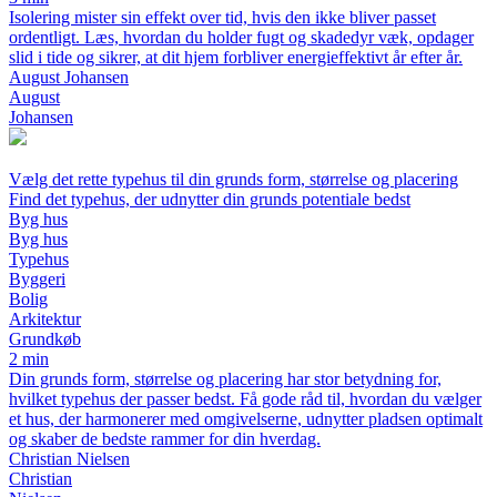
Isolering mister sin effekt over tid, hvis den ikke bliver passet
ordentligt. Læs, hvordan du holder fugt og skadedyr væk, opdager
slid i tide og sikrer, at dit hjem forbliver energieffektivt år efter år.
August Johansen
August
Johansen
Vælg det rette typehus til din grunds form, størrelse og placering
Find det typehus, der udnytter din grunds potentiale bedst
Byg hus
Byg hus
Typehus
Byggeri
Bolig
Arkitektur
Grundkøb
2 min
Din grunds form, størrelse og placering har stor betydning for,
hvilket typehus der passer bedst. Få gode råd til, hvordan du vælger
et hus, der harmonerer med omgivelserne, udnytter pladsen optimalt
og skaber de bedste rammer for din hverdag.
Christian Nielsen
Christian