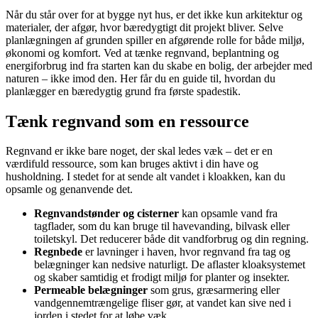
Når du står over for at bygge nyt hus, er det ikke kun arkitektur og
materialer, der afgør, hvor bæredygtigt dit projekt bliver. Selve
planlægningen af grunden spiller en afgørende rolle for både miljø,
økonomi og komfort. Ved at tænke regnvand, beplantning og
energiforbrug ind fra starten kan du skabe en bolig, der arbejder med
naturen – ikke imod den. Her får du en guide til, hvordan du
planlægger en bæredygtig grund fra første spadestik.
Tænk regnvand som en ressource
Regnvand er ikke bare noget, der skal ledes væk – det er en
værdifuld ressource, som kan bruges aktivt i din have og
husholdning. I stedet for at sende alt vandet i kloakken, kan du
opsamle og genanvende det.
Regnvandstønder og cisterner
kan opsamle vand fra
tagflader, som du kan bruge til havevanding, bilvask eller
toiletskyl. Det reducerer både dit vandforbrug og din regning.
Regnbede
er lavninger i haven, hvor regnvand fra tag og
belægninger kan nedsive naturligt. De aflaster kloaksystemet
og skaber samtidig et frodigt miljø for planter og insekter.
Permeable belægninger
som grus, græsarmering eller
vandgennemtrængelige fliser gør, at vandet kan sive ned i
jorden i stedet for at løbe væk.