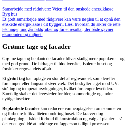
Samarbejde med rådgivere: Vejen til den ønskede energiklasse
Byg hus
Et godt samarbejde med rådgivere kan være nøglen til at opnå den
ønskede energiklasse i dit byggeri. Læs, hvordan du sikrer de rette
løsninger, undgår faldgruber og får et resultat, der både gavner
økonomien og miljøet.
Grønne tage og facader
Grønne tage og beplantede facader bliver stadig mere populære – og
med god grund. De bidrager til biodiversitet, isolerer huset og
forsinker regnvandets afløb.
Et
grønt tag
kan optage en stor del af regnvandet, som derefter
fordamper eller langsomt siver væk. Det beskytter taget mod UV-
stråling og temperatursvingninger, hvilket forlænger levetiden.
Samtidig skaber det levesteder for bier, sommerfugle og andre
nyttige insekter.
Beplantede facader
kan reducere varmeoptagelsen om sommeren
og forbedre luftkvaliteten omkring huset. De kræver dog
planlægning – både i forhold til konstruktion og valg af planter – så
det er en god idé at inddrage en fagperson tidligt i processen.