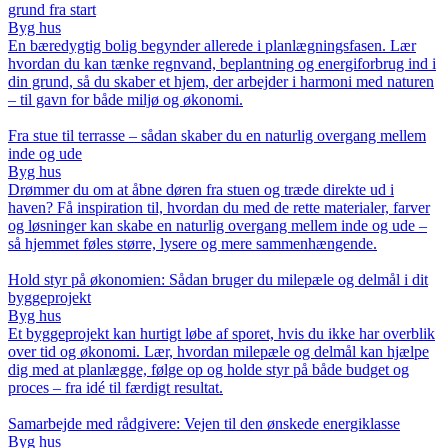
grund fra start
Byg hus
En bæredygtig bolig begynder allerede i planlægningsfasen. Lær
hvordan du kan tænke regnvand, beplantning og energiforbrug ind i
din grund, så du skaber et hjem, der arbejder i harmoni med naturen
– til gavn for både miljø og økonomi.
Fra stue til terrasse – sådan skaber du en naturlig overgang mellem
inde og ude
Byg hus
Drømmer du om at åbne døren fra stuen og træde direkte ud i
haven? Få inspiration til, hvordan du med de rette materialer, farver
og løsninger kan skabe en naturlig overgang mellem inde og ude –
så hjemmet føles større, lysere og mere sammenhængende.
Hold styr på økonomien: Sådan bruger du milepæle og delmål i dit
byggeprojekt
Byg hus
Et byggeprojekt kan hurtigt løbe af sporet, hvis du ikke har overblik
over tid og økonomi. Lær, hvordan milepæle og delmål kan hjælpe
dig med at planlægge, følge op og holde styr på både budget og
proces – fra idé til færdigt resultat.
Samarbejde med rådgivere: Vejen til den ønskede energiklasse
Byg hus