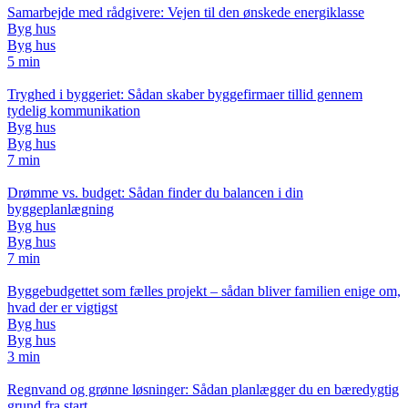
Samarbejde med rådgivere: Vejen til den ønskede energiklasse
Byg hus
Byg hus
5 min
Tryghed i byggeriet: Sådan skaber byggefirmaer tillid gennem
tydelig kommunikation
Byg hus
Byg hus
7 min
Drømme vs. budget: Sådan finder du balancen i din
byggeplanlægning
Byg hus
Byg hus
7 min
Byggebudgettet som fælles projekt – sådan bliver familien enige om,
hvad der er vigtigst
Byg hus
Byg hus
3 min
Regnvand og grønne løsninger: Sådan planlægger du en bæredygtig
grund fra start