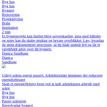
Byg hus
Byg hus
Byggeri
Renovering
Projektstyring
Bolig
Inspiration
2 min
Et byggeprojekt kan hurtigt blive uoverskueligt, men med billeder
og noter kan du skabe struktur og bevare overblikket. Læs, hvordan
du nemt dokumenterer processen, så du både undgår fejl og får et
værdifuldt arkiv over dit byggeri.
Danica Sandhage
Danica
Sandhage
Udnyt solens energi passivt: Arkitektoniske løsninger der reducerer
energiforbruget
Skab et energieffektivt hjem ved at lade arkitekturen arbejde med
solen
Byg hus
Byg hus
Passiv solenergi
Bæredygtigt byggeri