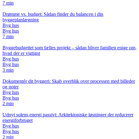
7 min
Drømme vs. budget: Sådan finder du balancen i din
byggeplanlægning
Byg hus
Byg hus
7 min
Byggebudgettet som fælles projekt – sådan bliver familien enige om,
hvad der er vigtigst
Byg hus
Byg hus
3 min
Dokumentér dit byggeri: Skab overblik over processen med billeder
og noter
Byg hus
Byg hus
2 min
Udnyt solens energi passivt: Arkitektoniske løsninger der reducerer
energiforbruget
Byg hus
Byg hus
2 min