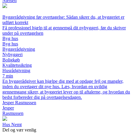
Nielsen
Byggerådgivning før overtagelse: Sådan sikrer du, at byggeriet er
udført korrekt
Få professionel hjælp til at gennemgå dit nybyggeri, før du skriver
under på overtagelsen
Byg hus
Byg hus
Byggerådgivning
Nybyggeri
Boligkøb
Kvalitetssikring
Husrådgivning
7 min
En byggerådgiver kan hjælpe dig med at opdage fejl og mangler,
inden du overtager dit nye hus. Læs, hvordan en uvildig
gennemgang sikrer, at byggeriet lever op til aftalerne, og hvordan du
bedst forbereder dig på overtagelsesdagen.
Jesper Rasmussen
Jesper
Rasmussen
Hus Nemt
Del og vær venlig