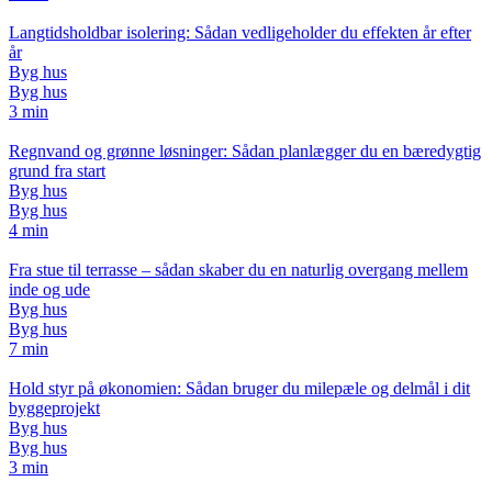
Langtidsholdbar isolering: Sådan vedligeholder du effekten år efter
år
Byg hus
Byg hus
3 min
Regnvand og grønne løsninger: Sådan planlægger du en bæredygtig
grund fra start
Byg hus
Byg hus
4 min
Fra stue til terrasse – sådan skaber du en naturlig overgang mellem
inde og ude
Byg hus
Byg hus
7 min
Hold styr på økonomien: Sådan bruger du milepæle og delmål i dit
byggeprojekt
Byg hus
Byg hus
3 min