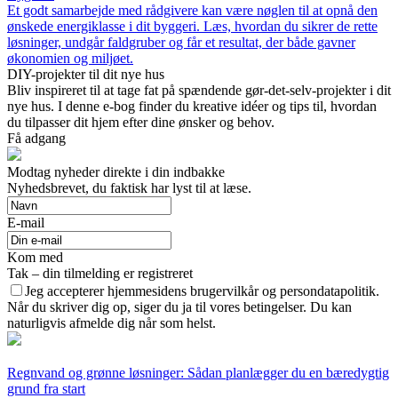
Et godt samarbejde med rådgivere kan være nøglen til at opnå den
ønskede energiklasse i dit byggeri. Læs, hvordan du sikrer de rette
løsninger, undgår faldgruber og får et resultat, der både gavner
økonomien og miljøet.
DIY-projekter til dit nye hus
Bliv inspireret til at tage fat på spændende gør-det-selv-projekter i dit
nye hus. I denne e-bog finder du kreative idéer og tips til, hvordan
du tilpasser dit hjem efter dine ønsker og behov.
Få adgang
Modtag nyheder direkte i din indbakke
Nyhedsbrevet, du faktisk har lyst til at læse.
E-mail
Kom med
Tak – din tilmelding er registreret
Jeg accepterer hjemmesidens brugervilkår og persondatapolitik.
Når du skriver dig op, siger du ja til vores betingelser. Du kan
naturligvis afmelde dig når som helst.
Regnvand og grønne løsninger: Sådan planlægger du en bæredygtig
grund fra start