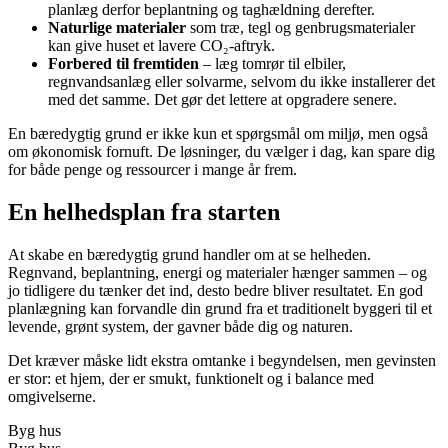
planlæg derfor beplantning og taghældning derefter.
Naturlige materialer
som træ, tegl og genbrugsmaterialer
kan give huset et lavere CO₂-aftryk.
Forbered til fremtiden
– læg tomrør til elbiler,
regnvandsanlæg eller solvarme, selvom du ikke installerer det
med det samme. Det gør det lettere at opgradere senere.
En bæredygtig grund er ikke kun et spørgsmål om miljø, men også
om økonomisk fornuft. De løsninger, du vælger i dag, kan spare dig
for både penge og ressourcer i mange år frem.
En helhedsplan fra starten
At skabe en bæredygtig grund handler om at se helheden.
Regnvand, beplantning, energi og materialer hænger sammen – og
jo tidligere du tænker det ind, desto bedre bliver resultatet. En god
planlægning kan forvandle din grund fra et traditionelt byggeri til et
levende, grønt system, der gavner både dig og naturen.
Det kræver måske lidt ekstra omtanke i begyndelsen, men gevinsten
er stor: et hjem, der er smukt, funktionelt og i balance med
omgivelserne.
Byg hus