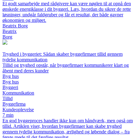
Et godt samarbejde med rådgivere kan være nøglen til at opnå den
ønskede energiklasse i dit byggeri. Læs, hvordan du sikrer de rette
løsninger, undgår faldgruber og får et resultat, der både gavner
økonomien og miljøet.
Beatrix Borg
Beatrix
Borg
Tryghed i byggeriet: Sådan skaber byggefirmaer tillid gennem
tydelig kommunikation
Tillid og tryghed opstår, når byggefirmaer kommunikerer klart og
åbent med deres kunder
Byg hus
Byg hus
Byggeri
Kommunikation
Tillid
Byggefirma
Kundeoplevelse
7 min
En god byggeproces handler ikke kun om håndværk, men også om
tillid. Artiklen viser, hvordan byggefirmaer kan skabe tryghed
gennem tydelig kommunikation, ærlighed og løbende dialog – fra
første møde til det færdige resultat.