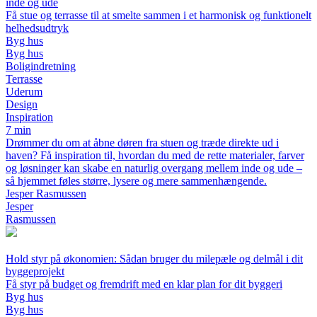
inde og ude
Få stue og terrasse til at smelte sammen i et harmonisk og funktionelt
helhedsudtryk
Byg hus
Byg hus
Boligindretning
Terrasse
Uderum
Design
Inspiration
7 min
Drømmer du om at åbne døren fra stuen og træde direkte ud i
haven? Få inspiration til, hvordan du med de rette materialer, farver
og løsninger kan skabe en naturlig overgang mellem inde og ude –
så hjemmet føles større, lysere og mere sammenhængende.
Jesper Rasmussen
Jesper
Rasmussen
Hold styr på økonomien: Sådan bruger du milepæle og delmål i dit
byggeprojekt
Få styr på budget og fremdrift med en klar plan for dit byggeri
Byg hus
Byg hus