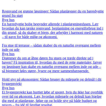
Regnvand og grønne løsninger: Sådan planlægger du en bæredygtig
grund fra start
Byg hus
En bæredygtig bolig begynder allerede i planlægningsfasen. Lær
hvordan du kan tænke regnvand, beplantning og energiforbrug ind i
din grund, så du skaber et hjem, der arbejder i harmoni med naturen
– til gavn for både miljø og økonomi.
Fra stue til terrasse – sådan skaber du en naturlig overgang mellem
inde og ude
Byg hus
Drømmer du om at åbne døren fra stuen og træde direkte ud i
haven? Få inspiration til, hvordan du med de rette materialer, farver
og løsninger kan skabe en naturlig overgang mellem inde og ude –
så hjemmet føles større, lysere og mere sammenhængende.
Hold styr på økonomien: Sådan bruger du milepæle og delmål i dit
byggeprojekt
Byg hus
Et byggeprojekt kan hurtigt løbe af sporet, hvis du ikke har overblik
over tid og økonomi. Lær, hvordan milepæle og delmål kan hjælpe
dig med at planlægge, følge op og holde styr på både budget og
proces – fra idé til færdigt resultat.