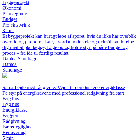
Byggeprojekt
Økonomi
Planlægning
Budget
Projektstyring
3 min
Et byggeprojekt kan hurtigt løbe af sporet, hvis du ikke har overblik
over tid og økonomi. Lær, hvordan milepæle og delmål kan hjælpe
dig med at planlægge, følge op og holde styr på både budget og
proces – fra idé til færdigt resultat.
Danica Sandhage
Danica
Sandhage
Samarbejde med rådgivere: Vejen til den ønskede energiklasse
Få styr på energikravene med professionel rådgivning fra start
Byg hus
Byg hus
Energiklasse
Byggeri
Rådgivning
Bæredygtighed
Renovering
5 min