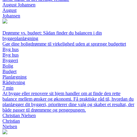
August Johansen
August
Johansen
Drømme vs. budget: Sådan finder du balancen i din
byggeplanlægning
Gør dine boligdrømme til virkelighed uden at sprænge budgettet
Byg hus
Byg hus
Byggeri
Bolig
Budget
Planlægning
Rådgivning
7 min
At bygge eller renovere sit hjem handler om at finde den rette
balance mellem ønsker og økonomi. Få praktiske råd til, hvordan du
planlægger dit byggeri, prioriterer dine valg og skaber et resultat, der
både passer til drømmene og pengepungen.
Christian Nielsen
Christian
Nielsen