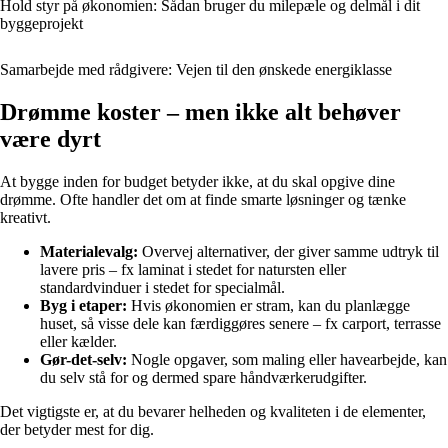
Hold styr på økonomien: Sådan bruger du milepæle og delmål i dit
byggeprojekt
Samarbejde med rådgivere: Vejen til den ønskede energiklasse
Drømme koster – men ikke alt behøver
være dyrt
At bygge inden for budget betyder ikke, at du skal opgive dine
drømme. Ofte handler det om at finde smarte løsninger og tænke
kreativt.
Materialevalg:
Overvej alternativer, der giver samme udtryk til
lavere pris – fx laminat i stedet for natursten eller
standardvinduer i stedet for specialmål.
Byg i etaper:
Hvis økonomien er stram, kan du planlægge
huset, så visse dele kan færdiggøres senere – fx carport, terrasse
eller kælder.
Gør-det-selv:
Nogle opgaver, som maling eller havearbejde, kan
du selv stå for og dermed spare håndværkerudgifter.
Det vigtigste er, at du bevarer helheden og kvaliteten i de elementer,
der betyder mest for dig.