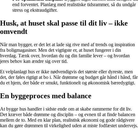
end forventet. Planlæg med realistiske tidsrammer, så du undgår
stress og ekstraudgifter.
Husk, at huset skal passe til dit liv – ikke
omvendt
Når man bygger, er det let at lade sig rive med af trends og inspiration
fra boligmagasiner. Men det vigtigste er, at huset fungerer i din
hverdag. Tænk over, hvordan du og din familie lever – og hvordan
jeres behov kan ændre sig over tid.
Et velplanlagt hus er ikke nødvendigvis det største eller dyreste, men
det, der føles rigtigt at bo i. Når drømme og budget går hånd i hånd, får
du et hjem, der både er smukt, funktionelt og økonomisk bæredygtigt.
En byggeproces med balance
At bygge hus handler i sidste ende om at skabe rammerne for dit liv.
Det kræver både drømme og disciplin – og evnen til at finde balancen
mellem de to. Med en klar plan, realistisk økonomi og gode rådgivere
kan du gøre drømmen til virkelighed uden at miste fodfæstet undervejs.