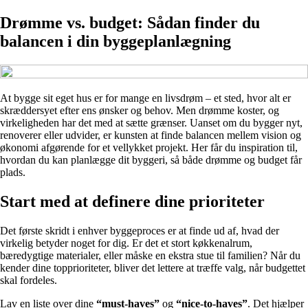
Drømme vs. budget: Sådan finder du
balancen i din byggeplanlægning
At bygge sit eget hus er for mange en livsdrøm – et sted, hvor alt er
skræddersyet efter ens ønsker og behov. Men drømme koster, og
virkeligheden har det med at sætte grænser. Uanset om du bygger nyt,
renoverer eller udvider, er kunsten at finde balancen mellem vision og
økonomi afgørende for et vellykket projekt. Her får du inspiration til,
hvordan du kan planlægge dit byggeri, så både drømme og budget får
plads.
Start med at definere dine prioriteter
Det første skridt i enhver byggeproces er at finde ud af, hvad der
virkelig betyder noget for dig. Er det et stort køkkenalrum,
bæredygtige materialer, eller måske en ekstra stue til familien? Når du
kender dine topprioriteter, bliver det lettere at træffe valg, når budgettet
skal fordeles.
Lav en liste over dine
“must-haves”
og
“nice-to-haves”
. Det hjælper