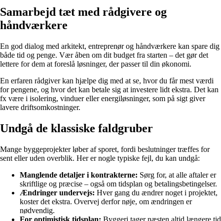
Samarbejd tæt med rådgivere og
håndværkere
En god dialog med arkitekt, entreprenør og håndværkere kan spare dig
både tid og penge. Vær åben om dit budget fra starten – det gør det
lettere for dem at foreslå løsninger, der passer til din økonomi.
En erfaren rådgiver kan hjælpe dig med at se, hvor du får mest værdi
for pengene, og hvor det kan betale sig at investere lidt ekstra. Det kan
fx være i isolering, vinduer eller energiløsninger, som på sigt giver
lavere driftsomkostninger.
Undgå de klassiske faldgruber
Mange byggeprojekter løber af sporet, fordi beslutninger træffes for
sent eller uden overblik. Her er nogle typiske fejl, du kan undgå:
Manglende detaljer i kontrakterne:
Sørg for, at alle aftaler er
skriftlige og præcise – også om tidsplan og betalingsbetingelser.
Ændringer undervejs:
Hver gang du ændrer noget i projektet,
koster det ekstra. Overvej derfor nøje, om ændringen er
nødvendig.
For optimistisk tidsplan:
Byggeri tager næsten altid længere tid