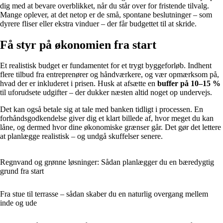
dig med at bevare overblikket, når du står over for fristende tilvalg.
Mange oplever, at det netop er de små, spontane beslutninger – som
dyrere fliser eller ekstra vinduer – der får budgettet til at skride.
Få styr på økonomien fra start
Et realistisk budget er fundamentet for et trygt byggeforløb. Indhent
flere tilbud fra entreprenører og håndværkere, og vær opmærksom på,
hvad der er inkluderet i prisen. Husk at afsætte en
buffer på 10–15 %
til uforudsete udgifter – der dukker næsten altid noget op undervejs.
Det kan også betale sig at tale med banken tidligt i processen. En
forhåndsgodkendelse giver dig et klart billede af, hvor meget du kan
låne, og dermed hvor dine økonomiske grænser går. Det gør det lettere
at planlægge realistisk – og undgå skuffelser senere.
Regnvand og grønne løsninger: Sådan planlægger du en bæredygtig
grund fra start
Fra stue til terrasse – sådan skaber du en naturlig overgang mellem
inde og ude